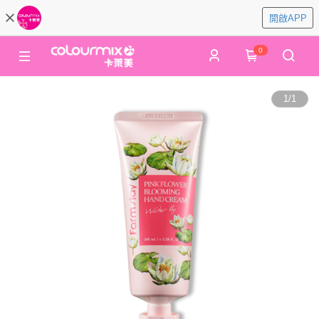
開啟APP
0
1
/
1