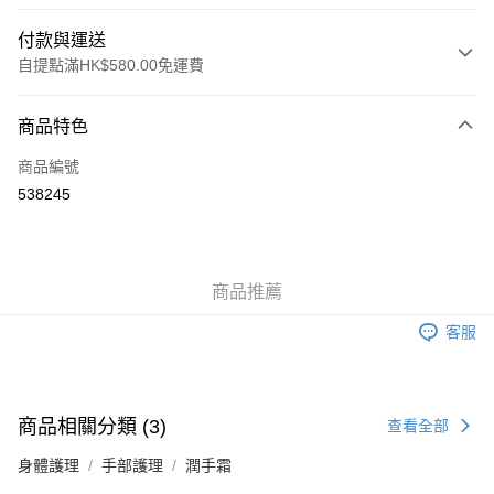
付款與運送
自提點滿HK$580.00免運費
付款方式
商品特色
信用卡
商品編號
Apple Pay
538245
Google Pay
AlipayHK
商品推薦
PayMe
客服
WeChat Pay
其他轉帳方式
相關說明
商品相關分類 (3)
查看全部
銀行匯款 請將存款存到以下銀行帳戶，並於存款單據寫上訂單編號後電郵至
eshop@colourmix-cosmetics.com** **我們不會處理沒有提供存款單據的訂
身體護理
送貨方式
手部護理
潤手霜
單。 如果訂購後七個工作天內我們未能收到有關存款，有關訂單將被取消。