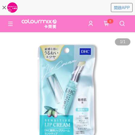
開啟APP
0
1
/
1