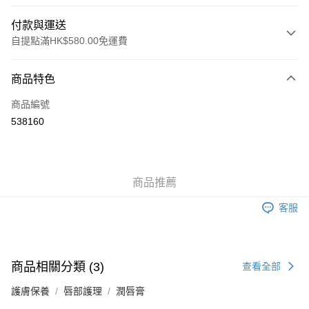
付款與運送
自提點滿HK$580.00免運費
付款方式
商品特色
信用卡
商品編號
Apple Pay
538160
Google Pay
AlipayHK
商品推薦
PayMe
客服
WeChat Pay
其他轉帳方式
相關說明
商品相關分類 (3)
查看全部
銀行匯款 請將存款存到以下銀行帳戶，並於存款單據寫上訂單編號後電郵至
eshop@colourmix-cosmetics.com** **我們不會處理沒有提供存款單據的訂
護膚保養
送貨方式
唇部護理
潤唇膏
單。 如果訂購後七個工作天內我們未能收到有關存款，有關訂單將被取消。