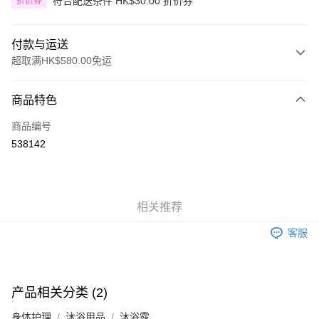
符合配送条件 HK$30.00 折价券
折价券
付款与运送
超取满HK$580.00免运
付款方式
商品特色
信用卡
商品编号
Apple Pay
538142
Google Pay
AlipayHK
相关推荐
PayMe
客服
WeChat Pay
其他转移资金的方式
相关说明
产品相关分类 (2)
銀行匯款 請將存款存到以下銀行帳戶，並於存款單據寫上訂單編號後電郵至
eshop@colourmix-cosmetics.com** **我們不會處理沒有提供存款單據的訂
身体护理
沐浴用品
沐浴露