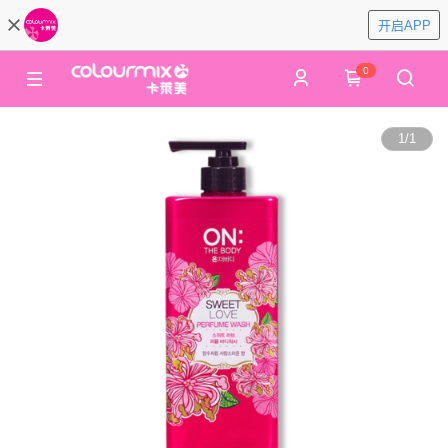
开启APP
0
1
/
1