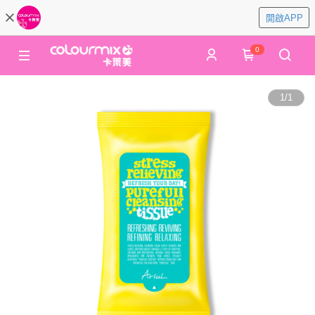
開啟APP
0
1
/
1