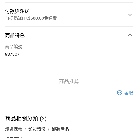
付款與運送
自提點滿HK$580.00免運費
付款方式
商品特色
信用卡
商品編號
Apple Pay
537807
Google Pay
AlipayHK
商品推薦
PayMe
客服
WeChat Pay
其他轉帳方式
相關說明
商品相關分類 (2)
銀行匯款 請將存款存到以下銀行帳戶，並於存款單據寫上訂單編號後電郵至
eshop@colourmix-cosmetics.com** **我們不會處理沒有提供存款單據的訂
護膚保養
卸妝清潔
卸妝產品
送貨方式
單。 如果訂購後七個工作天內我們未能收到有關存款，有關訂單將被取消。