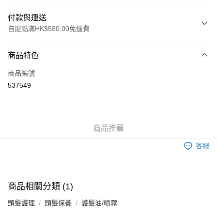
付款與運送
自提點滿HK$580.00免運費
付款方式
商品特色
信用卡
商品編號
Apple Pay
537549
Google Pay
AlipayHK
商品推薦
PayMe
客服
WeChat Pay
其他轉帳方式
相關說明
商品相關分類 (1)
銀行匯款 請將存款存到以下銀行帳戶，並於存款單據寫上訂單編號後電郵至
eshop@colourmix-cosmetics.com** **我們不會處理沒有提供存款單據的訂
頭髮護理
頭髮保養
護髮油/噴霧
送貨方式
單。 如果訂購後七個工作天內我們未能收到有關存款，有關訂單將被取消。