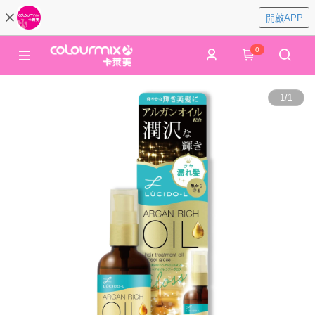
開啟APP
0
1
/
1