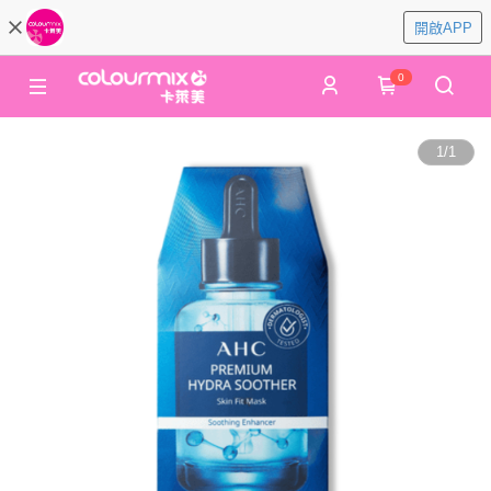
開啟APP
0
1
/
1