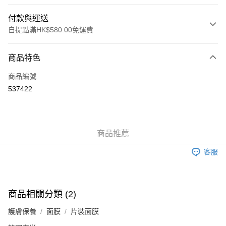
付款與運送
自提點滿HK$580.00免運費
付款方式
商品特色
信用卡
商品編號
Apple Pay
537422
Google Pay
AlipayHK
商品推薦
PayMe
客服
WeChat Pay
其他轉帳方式
相關說明
商品相關分類 (2)
銀行匯款 請將存款存到以下銀行帳戶，並於存款單據寫上訂單編號後電郵至
eshop@colourmix-cosmetics.com** **我們不會處理沒有提供存款單據的訂
護膚保養
面膜
片裝面膜
送貨方式
單。 如果訂購後七個工作天內我們未能收到有關存款，有關訂單將被取消。