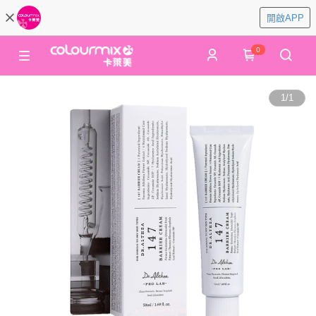
開啟APP
0
1
/
1