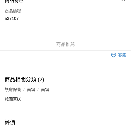
商品特色
信用卡
商品編號
Apple Pay
537107
Google Pay
AlipayHK
商品推薦
PayMe
客服
WeChat Pay
其他轉帳方式
相關說明
商品相關分類 (2)
銀行匯款 請將存款存到以下銀行帳戶，並於存款單據寫上訂單編號後電郵至
eshop@colourmix-cosmetics.com** **我們不會處理沒有提供存款單據的訂
護膚保養
面霜
面霜
送貨方式
單。 如果訂購後七個工作天內我們未能收到有關存款，有關訂單將被取消。
韓國直送
付款後順豐自助櫃取貨
每筆HK$30.00，滿HK$580.00或以上免運費
付款後順豐站及營業點取貨
評價
每筆HK$30.00，滿HK$580.00或以上免運費