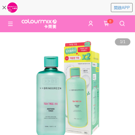
開啟APP
0
1
/
1