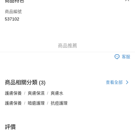
商品特色
信用卡
商品編號
Apple Pay
537102
Google Pay
AlipayHK
商品推薦
PayMe
客服
WeChat Pay
其他轉帳方式
相關說明
商品相關分類 (3)
查看全部
銀行匯款 請將存款存到以下銀行帳戶，並於存款單據寫上訂單編號後電郵至
eshop@colourmix-cosmetics.com** **我們不會處理沒有提供存款單據的訂
護膚保養
送貨方式
爽膚保濕
爽膚水
單。 如果訂購後七個工作天內我們未能收到有關存款，有關訂單將被取消。
付款後順豐自助櫃取貨
護膚保養
暗瘡護理
抗痘護理
每筆HK$30.00，滿HK$580.00或以上免運費
付款後順豐站及營業點取貨
評價
每筆HK$30.00，滿HK$580.00或以上免運費