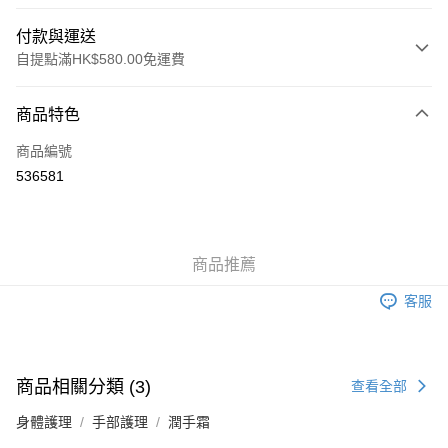
付款與運送
自提點滿HK$580.00免運費
付款方式
商品特色
信用卡
商品編號
Apple Pay
536581
Google Pay
AlipayHK
商品推薦
PayMe
客服
WeChat Pay
其他轉帳方式
相關說明
商品相關分類 (3)
查看全部
銀行匯款 請將存款存到以下銀行帳戶，並於存款單據寫上訂單編號後電郵至
eshop@colourmix-cosmetics.com** **我們不會處理沒有提供存款單據的訂
身體護理
送貨方式
手部護理
潤手霜
單。 如果訂購後七個工作天內我們未能收到有關存款，有關訂單將被取消。