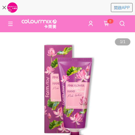
開啟APP
0
1
/
1