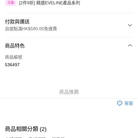
[2件9折] 精選EVELINE產品系列
活動
付款與運送
自提點滿HK$580.00免運費
付款方式
商品特色
信用卡
商品編號
Apple Pay
536497
Google Pay
AlipayHK
商品推薦
PayMe
客服
WeChat Pay
其他轉帳方式
相關說明
商品相關分類 (2)
銀行匯款 請將存款存到以下銀行帳戶，並於存款單據寫上訂單編號後電郵至
eshop@colourmix-cosmetics.com** **我們不會處理沒有提供存款單據的訂