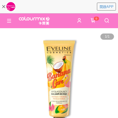
開啟APP
0
1
/
1