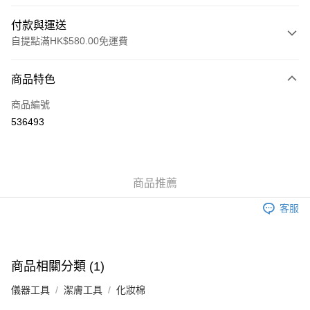
付款與運送
自提點滿HK$580.00免運費
付款方式
商品特色
信用卡
商品編號
Apple Pay
536493
Google Pay
AlipayHK
商品推薦
PayMe
客服
WeChat Pay
其他轉帳方式
相關說明
商品相關分類 (1)
銀行匯款 請將存款存到以下銀行帳戶，並於存款單據寫上訂單編號後電郵至
eshop@colourmix-cosmetics.com** **我們不會處理沒有提供存款單據的訂
儀器工具
潔膚工具
化妝棉
送貨方式
單。 如果訂購後七個工作天內我們未能收到有關存款，有關訂單將被取消。