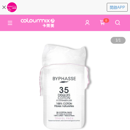
開啟APP
0
1
/
1