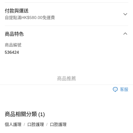
付款與運送
自提點滿HK$580.00免運費
付款方式
商品特色
信用卡
商品編號
Apple Pay
536424
Google Pay
AlipayHK
商品推薦
PayMe
客服
WeChat Pay
其他轉帳方式
相關說明
商品相關分類 (1)
銀行匯款 請將存款存到以下銀行帳戶，並於存款單據寫上訂單編號後電郵至
eshop@colourmix-cosmetics.com** **我們不會處理沒有提供存款單據的訂
個人護理
口腔護理
口腔護理
送貨方式
單。 如果訂購後七個工作天內我們未能收到有關存款，有關訂單將被取消。