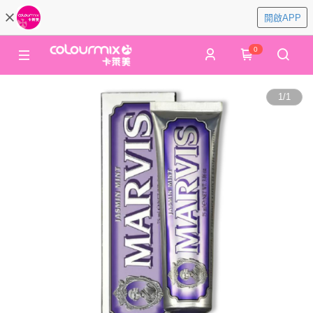
開啟APP
0
1
/
1