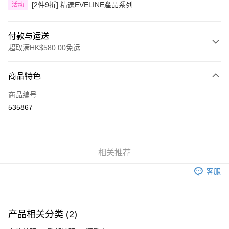
[2件9折] 精選EVELINE產品系列
活动
付款与运送
超取满HK$580.00免运
付款方式
商品特色
信用卡
商品编号
Apple Pay
535867
Google Pay
AlipayHK
相关推荐
PayMe
客服
WeChat Pay
其他转移资金的方式
相关说明
产品相关分类 (2)
銀行匯款 請將存款存到以下銀行帳戶，並於存款單據寫上訂單編號後電郵至
eshop@colourmix-cosmetics.com** **我們不會處理沒有提供存款單據的訂