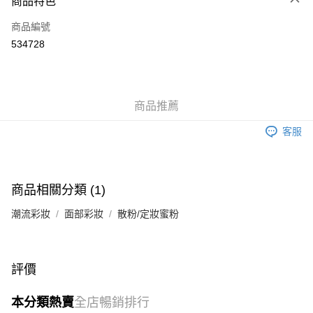
商品特色
信用卡
商品編號
Apple Pay
534728
Google Pay
AlipayHK
商品推薦
PayMe
客服
WeChat Pay
其他轉帳方式
相關說明
商品相關分類 (1)
銀行匯款 請將存款存到以下銀行帳戶，並於存款單據寫上訂單編號後電郵至
eshop@colourmix-cosmetics.com** **我們不會處理沒有提供存款單據的訂
潮流彩妝
面部彩妝
散粉/定妝蜜粉
送貨方式
單。 如果訂購後七個工作天內我們未能收到有關存款，有關訂單將被取消。
付款後順豐自助櫃取貨
每筆HK$30.00，滿HK$580.00或以上免運費
評價
付款後順豐站及營業點取貨
本分類熱賣
全店暢銷排行
每筆HK$30.00，滿HK$580.00或以上免運費