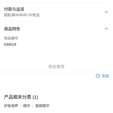
付款与运送
超取满HK$580.00免运
付款方式
商品特色
信用卡
商品编号
Apple Pay
534019
Google Pay
AlipayHK
相关推荐
PayMe
客服
WeChat Pay
其他转移资金的方式
相关说明
产品相关分类 (1)
銀行匯款 請將存款存到以下銀行帳戶，並於存款單據寫上訂單編號後電郵至
eshop@colourmix-cosmetics.com** **我們不會處理沒有提供存款單據的訂
护肤保养
精华
面部精华
运送方式
單。 如果訂購後七個工作天內我們未能收到有關存款，有關訂單將被取消。