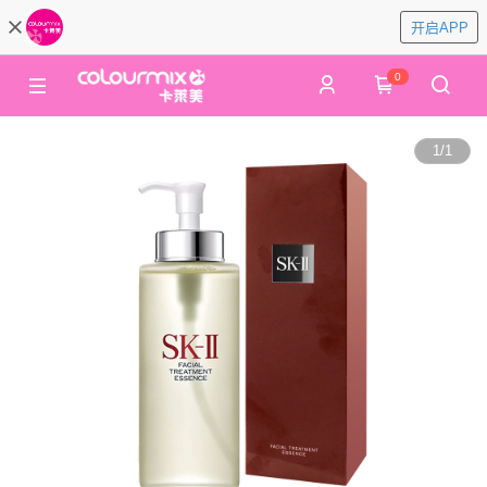
开启APP
0
1
/
1