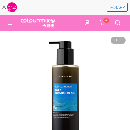
開啟APP
0
1
/
1