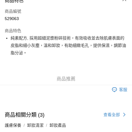
商品特色
信用卡
商品編號
Apple Pay
529063
Google Pay
商品特色
AlipayHK
純素配方, 採用超細泥漿粉碎技術，有效吸收並去除肌膚表面的
皮脂和細小灰塵，溫和卸妝，有助細緻毛孔，提供保濕，調節油
PayMe
脂分泌。
WeChat Pay
其他轉帳方式
相關說明
商品推薦
銀行匯款 請將存款存到以下銀行帳戶，並於存款單據寫上訂單編號後電郵至
eshop@colourmix-cosmetics.com** **我們不會處理沒有提供存款單據的訂
客服
送貨方式
單。 如果訂購後七個工作天內我們未能收到有關存款，有關訂單將被取消。
付款後順豐自助櫃取貨
每筆HK$30.00，滿HK$580.00或以上免運費
商品相關分類 (3)
查看全部
付款後順豐站及營業點取貨
護膚保養
卸妝清潔
卸妝產品
每筆HK$30.00，滿HK$580.00或以上免運費