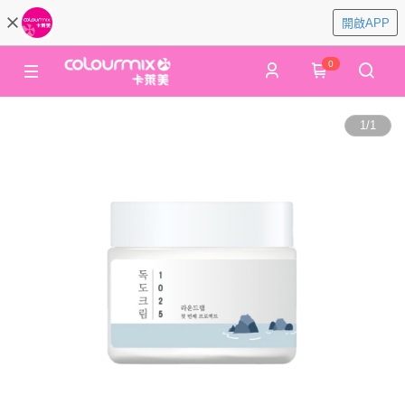
開啟APP
0
1
/
1