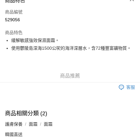
商品特色
信用卡
商品編號
Apple Pay
529056
Google Pay
商品特色
AlipayHK
緩解敏感強效保濕面霜。
使用鬱陵島深海1500公呎的海洋深層水，含72種豐富礦物質。
PayMe
WeChat Pay
其他轉帳方式
商品推薦
相關說明
客服
銀行匯款 請將存款存到以下銀行帳戶，並於存款單據寫上訂單編號後電郵至
eshop@colourmix-cosmetics.com** **我們不會處理沒有提供存款單據的訂
送貨方式
單。 如果訂購後七個工作天內我們未能收到有關存款，有關訂單將被取消。
付款後順豐自助櫃取貨
商品相關分類 (2)
每筆HK$30.00，滿HK$580.00或以上免運費
護膚保養
面霜
面霜
付款後順豐站及營業點取貨
韓國直送
每筆HK$30.00，滿HK$580.00或以上免運費