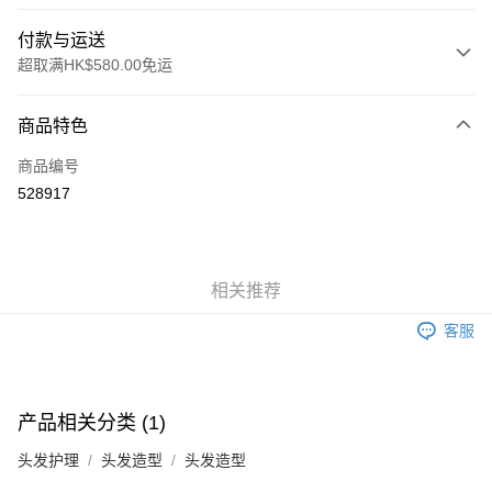
付款与运送
超取满HK$580.00免运
付款方式
商品特色
信用卡
商品编号
Apple Pay
528917
Google Pay
AlipayHK
相关推荐
PayMe
客服
WeChat Pay
其他转移资金的方式
相关说明
产品相关分类 (1)
銀行匯款 請將存款存到以下銀行帳戶，並於存款單據寫上訂單編號後電郵至
eshop@colourmix-cosmetics.com** **我們不會處理沒有提供存款單據的訂
头发护理
头发造型
头发造型
运送方式
單。 如果訂購後七個工作天內我們未能收到有關存款，有關訂單將被取消。