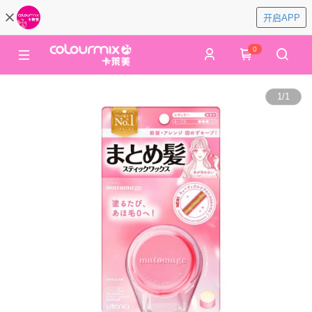
开启APP
0
1
/
1