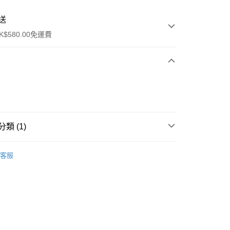
送
$580.00免運費
y
類 (1)
卸妝清潔
卸妝產品
客服
ay
方式
請將存款存到以下銀行帳戶，並於存款單據寫上訂單編號後電郵
colourmix-cosmetics.com** **我們不會處理沒有提供存款單據