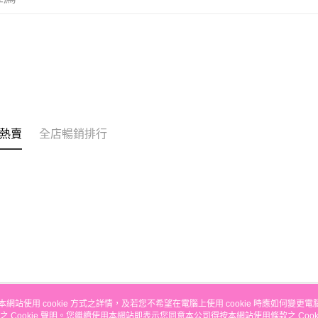
的訂單。 
送貨方式
取消。
付款後順
每筆HK$3
付款後順
每筆HK$3
本地配送
熱賣
全店暢銷排行
每筆HK$3
門市自取
免運費
其他地區
本網站使用 cookie 方式之詳情，及若您不希望在電腦上使用 cookie 時應如何變更電腦的
之 Cookie 聲明。您繼續使用本網站即表示您同意本公司得按本網站使用條款之 Cooki
關於我們
客戶服務