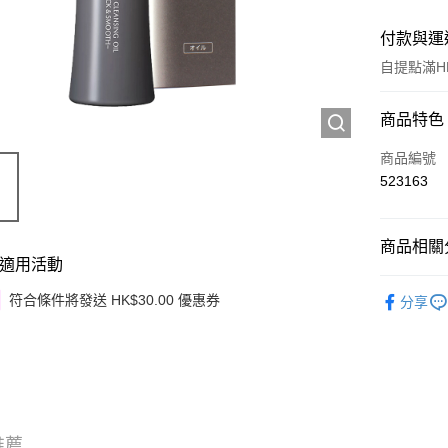
付款與運
自提點滿HK
付款方式
商品特色
信用卡
商品編號
523163
Apple Pay
Google Pa
商品相關分
適用活動
AlipayHK
護膚保養
符合條件將發送 HK$30.00 優惠券
分享
PayMe
WeChat P
其他轉帳
相關說明
銀行匯款 
至eshop@
推薦