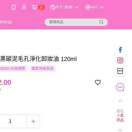
0
中文 (香港)
HKD
時秒殺
L 黑碳泥毛孔淨化卸妝油 120ml
$580.00免運費
國家/地區配送
.00
0
前往
人氣
商品