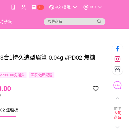
0
中文 (香港)
HKD
時秒殺
 3合1持久造型眉筆 0.04g #PD02 焦糖
$580.00免運費
國家/地區配送
.00
0
前往
02 焦糖棕
人氣
商品