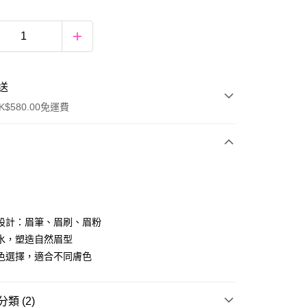
送
$580.00免運費
y
設計：眉筆、眉刷、眉粉
水，塑造自然眉型
色選擇，適合不同膚色
ay
類 (2)