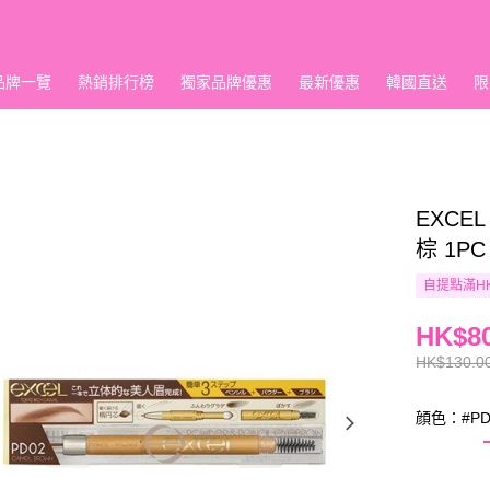
品牌一覽
熱銷排行榜
獨家品牌優惠
最新優惠
韓國直送
限
EXCEL
棕 1PC
自提點滿HK
HK$80
HK$130.0
顔色：#PD