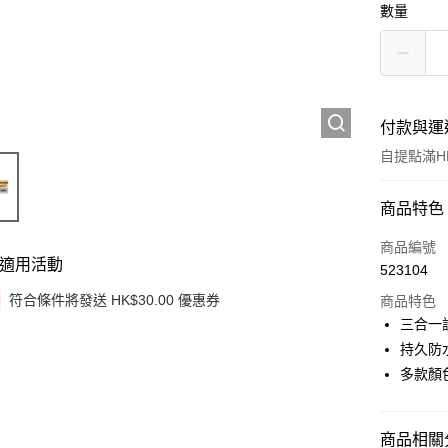
數量
付款與運
自提點滿HK
付款方式
商品特色
信用卡
商品編號
適用活動
523104
Apple Pay
符合條件將發送 HK$30.00 優惠券
商品特色
Google Pa
三合一
持久防
AlipayHK
多款顏
PayMe
WeChat P
商品相關分