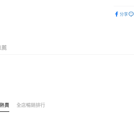
其他轉帳
潮流彩妝
相關說明
分享
銀行匯款 
超級購物祭
至eshop@
的訂單。 
送貨方式
取消。
付款後順
推薦
每筆HK$3
付款後順
每筆HK$3
本地配送
每筆HK$3
門市自取
熱賣
全店暢銷排行
免運費
其他地區