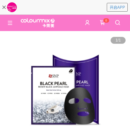
开启APP
0
1
/
1