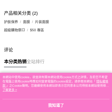
付款後順豐自助櫃取貨
每笔HK$30.00，满HK$580.00(含以上)免运费
产品相关分类 (2)
付款後順豐站及營業點取貨
护肤保养
面膜
片装面膜
每笔HK$30.00，满HK$580.00(含以上)免运费
超級購物祭💥
$50 專區
本地配送
每笔HK$30.00，满HK$580.00(含以上)免运费
评论
门市自取
免运费
本分类热销
全站排行
其他地区配送
查看运费
本網站中使用cookie，欲查詢有關本網站使用cookie方式之詳情，及若您不希望
热门标签
在電腦上使用cookie時應如何變更電腦的cookie設定，請參閱本網站「
隱私權條
款
」之Cookie聲明。您繼續使用本網站即表示您同意本公司得按本網站使用條款
之Cookie聲明使用cookie。
了解更多 >
热销排行
最新商品
人气推荐
我知道了