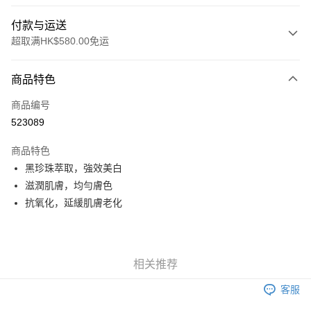
付款与运送
超取满HK$580.00免运
付款方式
商品特色
信用卡
商品编号
Apple Pay
523089
Google Pay
商品特色
AlipayHK
黑珍珠萃取，強效美白
滋潤肌膚，均勻膚色
PayMe
抗氧化，延緩肌膚老化
WeChat Pay
其他转移资金的方式
相关说明
相关推荐
銀行匯款 請將存款存到以下銀行帳戶，並於存款單據寫上訂單編號後電郵至
eshop@colourmix-cosmetics.com** **我們不會處理沒有提供存款單據的訂
客服
运送方式
單。 如果訂購後七個工作天內我們未能收到有關存款，有關訂單將被取消。