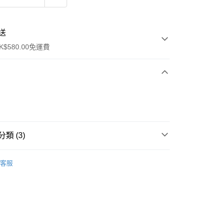
送
$580.00免運費
y
類 (3)
防曬
防曬
客服
炎夏必備
防曬
ay
方式