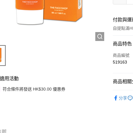
付款與運
自提點滿HK
付款方式
商品特色
信用卡
商品編號
519163
Apple Pay
Google Pa
適用活動
商品相關分
AlipayHK
符合條件將發送 HK$30.00 優惠券
護膚保養
分享
PayMe
季節限定
WeChat P
韓國直送
其他轉帳
相關說明
推薦