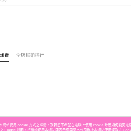
銀行匯款 
至eshop@
的訂單。 
送貨方式
取消。
付款後順
每筆HK$3
付款後順
每筆HK$3
熱賣
全店暢銷排行
本地配送
每筆HK$3
門市自取
免運費
其他地區
本網站使用 cookie 方式之詳情，及若您不希望在電腦上使用 cookie 時應如何變更電腦的
之 Cookie 聲明。您繼續使用本網站即表示您同意本公司得按本網站使用條款之 Cooki
關於我們
客戶服務