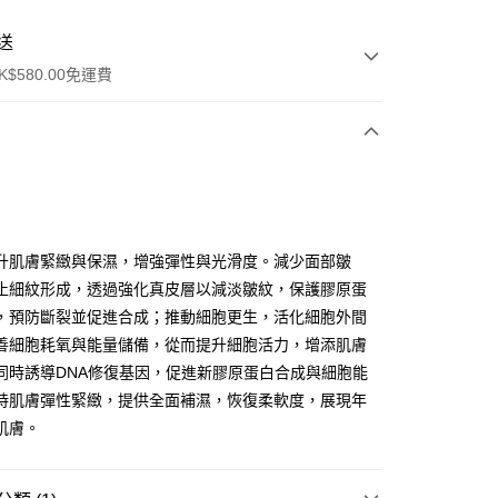
送
$580.00免運費
y
升肌膚緊緻與保濕，增強彈性與光滑度。減少面部皺
止細紋形成，透過強化真皮層以減淡皺紋，保護膠原蛋
，預防斷裂並促進合成；推動細胞更生，活化細胞外間
善細胞耗氧與能量儲備，從而提升細胞活力，增添肌膚
同時誘導DNA修復基因，促進新膠原蛋白合成與細胞能
ay
持肌膚彈性緊緻，提供全面補濕，恢復柔軟度，展現年
方式
肌膚。
請將存款存到以下銀行帳戶，並於存款單據寫上訂單編號後電郵
colourmix-cosmetics.com** **我們不會處理沒有提供存款單據