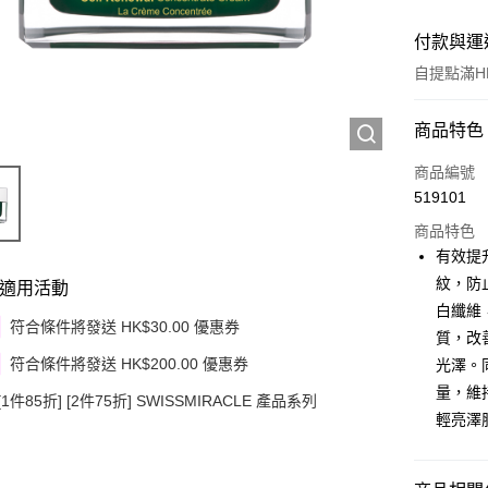
付款與運
自提點滿HK
付款方式
商品特色
信用卡
商品編號
519101
Apple Pay
商品特色
Google Pa
有效提
紋，防
適用活動
AlipayHK
白纖維
符合條件將發送 HK$30.00 優惠券
PayMe
質，改
符合條件將發送 HK$200.00 優惠券
光澤。
WeChat P
量，維
[1件85折] [2件75折] SWISSMIRACLE 產品系列
其他轉帳
輕亮澤
相關說明
銀行匯款 
至eshop@