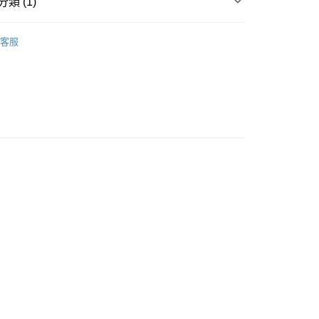
類 (1)
如果訂購後七個工作天內我們未能收到有關存款，有關訂單將被
面霜
面霜
豐自助櫃取貨
客服
0.00，滿HK$580.00或以上免運費
豐站及營業點取貨
0.00，滿HK$580.00或以上免運費
0.00，滿HK$580.00或以上免運費
配送
運費表