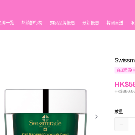
品牌一覽
熱銷排行榜
獨家品牌優惠
最新優惠
韓國直送
限
Swis
自提點滿HK
HK$58
HK$880.0
數量