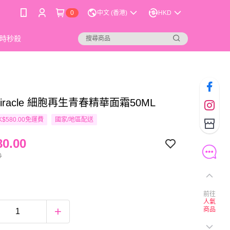
0
中文 (香港)
HKD
時秒殺
smiracle 細胞再生青春精華面霜50ML
$580.00免運費
國家/地區配送
0.00
0
前往
人氣
商品