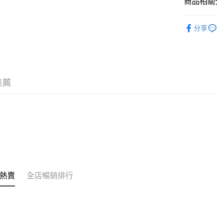
商品相關分
的訂單。 
送貨方式
取消。
護膚保養
付款後順
分享
每筆HK$3
付款後順
每筆HK$3
推薦
本地配送
每筆HK$3
門市自取
免運費
其他地區
熱賣
全店暢銷排行