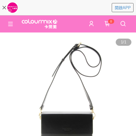
開啟APP
0
1
/
1