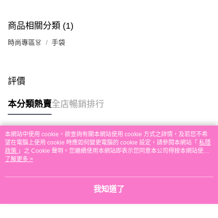
付款後順豐自助櫃取貨
每筆HK$30.00，滿HK$580.00或以上免運費
商品相關分類 (1)
付款後順豐站及營業點取貨
時尚專區👗
手袋
每筆HK$30.00，滿HK$580.00或以上免運費
本地配送
每筆HK$30.00，滿HK$580.00或以上免運費
評價
門市自取
本分類熱賣
全店暢銷排行
免運費
其他地區配送
運費表
本網站中使用 cookie，欲查詢有關本網站使用 cookie 方式之詳情，及若您不希
熱門標籤
望在電腦上使用 cookie 時應如何變更電腦的 cookie 設定，請參閱本網站「
私隱
政策
」之 Cookie 聲明。您繼續使用本網站即表示您同意本公司得按本網站使用
條款之 Cookie 聲明使用 cookie。
了解更多 >
熱銷排行
最新商品
人氣推薦
我知道了