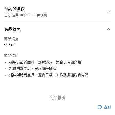
付款與運送
自提點滿HK$580.00免運費
付款方式
商品特色
信用卡
商品編號
Apple Pay
517185
Google Pay
商品特色
AlipayHK
採用高品質面料，舒適透氣，適合長時間穿著
精緻剪裁設計，展現優雅輪廓
PayMe
經典與時尚兼具，適合日常、工作及多種場合穿著
WeChat Pay
其他轉帳方式
相關說明
商品推薦
銀行匯款 請將存款存到以下銀行帳戶，並於存款單據寫上訂單編號後電郵至
eshop@colourmix-cosmetics.com** **我們不會處理沒有提供存款單據的訂
客服
送貨方式
單。 如果訂購後七個工作天內我們未能收到有關存款，有關訂單將被取消。