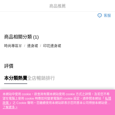
相關說明
商品推薦
銀行匯款 請將存款存到以下銀行帳戶，並於存款單據寫上訂單編號後電郵至
eshop@colourmix-cosmetics.com** **我們不會處理沒有提供存款單據的訂
客服
送貨方式
單。 如果訂購後七個工作天內我們未能收到有關存款，有關訂單將被取消。
付款後順豐自助櫃取貨
每筆HK$30.00，滿HK$580.00或以上免運費
商品相關分類 (1)
付款後順豐站及營業點取貨
時尚專區👗
連身裙
印花連身裙
每筆HK$30.00，滿HK$580.00或以上免運費
本地配送
每筆HK$30.00，滿HK$580.00或以上免運費
評價
門市自取
本分類熱賣
全店暢銷排行
免運費
其他地區配送
運費表
本網站中使用 cookie，欲查詢有關本網站使用 cookie 方式之詳情，及若您不希
熱門標籤
望在電腦上使用 cookie 時應如何變更電腦的 cookie 設定，請參閱本網站「
私隱
政策
」之 Cookie 聲明。您繼續使用本網站即表示您同意本公司得按本網站使用
條款之 Cookie 聲明使用 cookie。
了解更多 >
熱銷排行
最新商品
人氣推薦