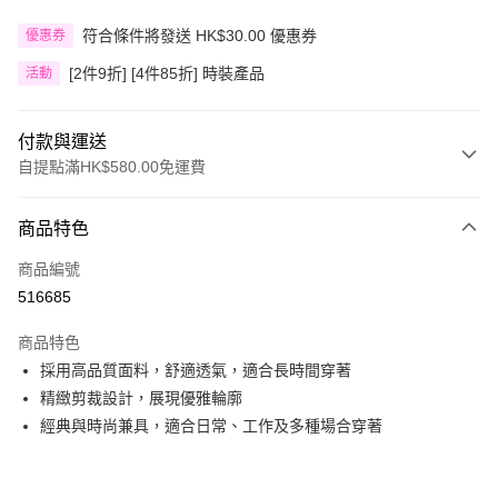
符合條件將發送 HK$30.00 優惠券
優惠券
[2件9折] [4件85折] 時裝產品
活動
付款與運送
自提點滿HK$580.00免運費
付款方式
商品特色
信用卡
商品編號
Apple Pay
516685
Google Pay
商品特色
AlipayHK
採用高品質面料，舒適透氣，適合長時間穿著
精緻剪裁設計，展現優雅輪廓
PayMe
經典與時尚兼具，適合日常、工作及多種場合穿著
WeChat Pay
其他轉帳方式