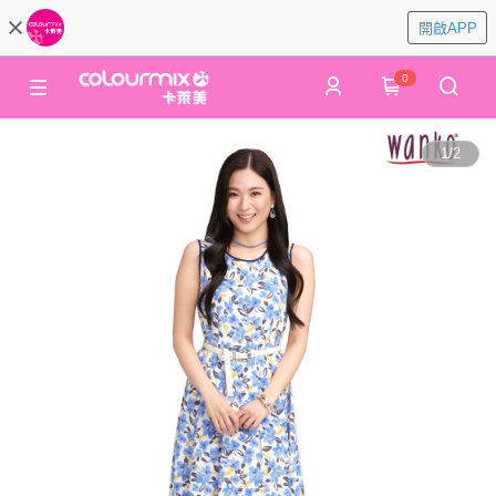
開啟APP
0
1
/
2