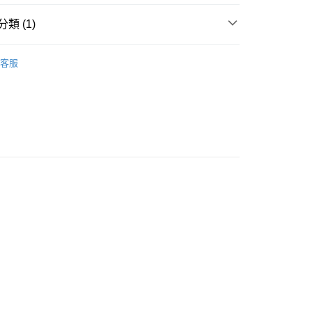
ay
類 (1)
方式

連身裙
净色連身裙
客服
請將存款存到以下銀行帳戶，並於存款單據寫上訂單編號後電郵
colourmix-cosmetics.com** **我們不會處理沒有提供存款單據
如果訂購後七個工作天內我們未能收到有關存款，有關訂單將被
豐自助櫃取貨
0.00，滿HK$580.00或以上免運費
豐站及營業點取貨
0.00，滿HK$580.00或以上免運費
0.00，滿HK$580.00或以上免運費
配送
運費表