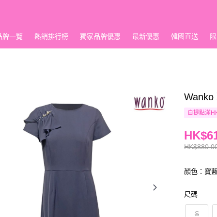
品牌一覽
熱銷排行榜
獨家品牌優惠
最新優惠
韓國直送
限
Wank
自提點滿HK
HK$61
HK$880.0
顔色：寶
尺碼
S