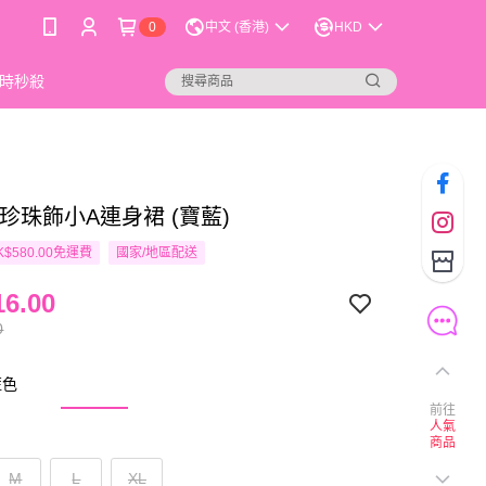
0
中文 (香港)
HKD
時秒殺
o 珍珠飾小A連身裙 (寶藍)
$580.00免運費
國家/地區配送
6.00
0
藍色
前往
人氣
商品
M
L
XL