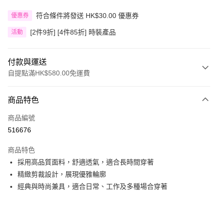
符合條件將發送 HK$30.00 優惠券
優惠券
[2件9折] [4件85折] 時裝產品
活動
付款與運送
自提點滿HK$580.00免運費
付款方式
商品特色
信用卡
商品編號
Apple Pay
516676
Google Pay
商品特色
AlipayHK
採用高品質面料，舒適透氣，適合長時間穿著
精緻剪裁設計，展現優雅輪廓
PayMe
經典與時尚兼具，適合日常、工作及多種場合穿著
WeChat Pay
其他轉帳方式