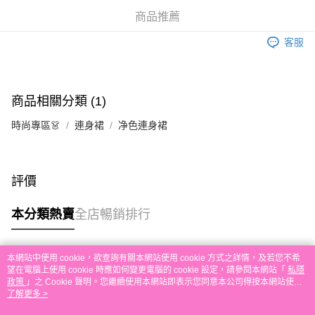
相關說明
商品推薦
銀行匯款 請將存款存到以下銀行帳戶，並於存款單據寫上訂單編號後電郵至
eshop@colourmix-cosmetics.com** **我們不會處理沒有提供存款單據的訂
客服
送貨方式
單。 如果訂購後七個工作天內我們未能收到有關存款，有關訂單將被取消。
付款後順豐自助櫃取貨
每筆HK$30.00，滿HK$580.00或以上免運費
商品相關分類 (1)
付款後順豐站及營業點取貨
時尚專區👗
連身裙
净色連身裙
每筆HK$30.00，滿HK$580.00或以上免運費
本地配送
每筆HK$30.00，滿HK$580.00或以上免運費
評價
門市自取
本分類熱賣
全店暢銷排行
免運費
其他地區配送
運費表
本網站中使用 cookie，欲查詢有關本網站使用 cookie 方式之詳情，及若您不希
熱門標籤
望在電腦上使用 cookie 時應如何變更電腦的 cookie 設定，請參閱本網站「
私隱
政策
」之 Cookie 聲明。您繼續使用本網站即表示您同意本公司得按本網站使用
條款之 Cookie 聲明使用 cookie。
了解更多 >
熱銷排行
最新商品
人氣推薦