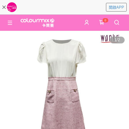
開啟APP
0
1
/
2