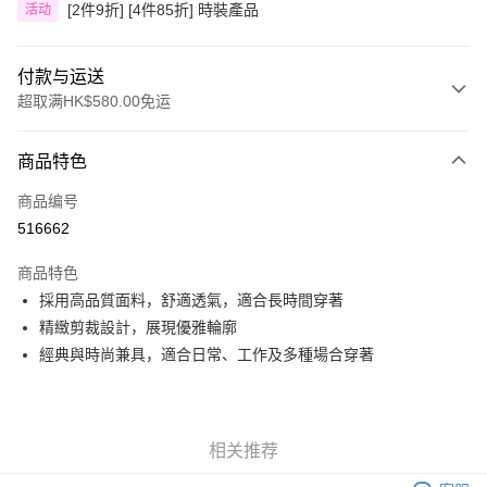
[2件9折] [4件85折] 時裝產品
活动
付款与运送
超取满HK$580.00免运
付款方式
商品特色
信用卡
商品编号
Apple Pay
516662
Google Pay
商品特色
AlipayHK
採用高品質面料，舒適透氣，適合長時間穿著
精緻剪裁設計，展現優雅輪廓
PayMe
經典與時尚兼具，適合日常、工作及多種場合穿著
WeChat Pay
其他转移资金的方式
相关说明
相关推荐
銀行匯款 請將存款存到以下銀行帳戶，並於存款單據寫上訂單編號後電郵至
eshop@colourmix-cosmetics.com** **我們不會處理沒有提供存款單據的訂