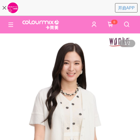
开启APP
0
1
/
2