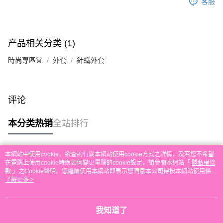
客服
运送方式
單。 如果訂購後七個工作天內我們未能收到有關存款，有關訂單將被取消。
付款後順豐自助櫃取貨
每笔HK$30.00，满HK$580.00(含以上)免运费
产品相关分类 (1)
付款後順豐站及營業點取貨
時尚專區👗
外套
針織外套
每笔HK$30.00，满HK$580.00(含以上)免运费
本地配送
每笔HK$30.00，满HK$580.00(含以上)免运费
评论
门市自取
本分类热销
全站排行
免运费
其他地区配送
查看运费
本網站中使用cookie，欲查詢有關本網站使用cookie方式之詳情，及若您不希望
热门标签
在電腦上使用cookie時應如何變更電腦的cookie設定，請參閱本網站「
隱私權條
款
」之Cookie聲明。您繼續使用本網站即表示您同意本公司得按本網站使用條款
之Cookie聲明使用cookie。
了解更多 >
热销排行
最新商品
人气推荐
我知道了