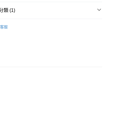
ay
類 (1)
方式

褲
長褲
客服
請將存款存到以下銀行帳戶，並於存款單據寫上訂單編號後電郵
colourmix-cosmetics.com** **我們不會處理沒有提供存款單據
如果訂購後七個工作天內我們未能收到有關存款，有關訂單將被
豐自助櫃取貨
0.00，滿HK$580.00或以上免運費
豐站及營業點取貨
0.00，滿HK$580.00或以上免運費
0.00，滿HK$580.00或以上免運費
配送
運費表