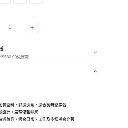
送
$580.00免運費
y
品質面料，舒適透氣，適合長時間穿著
裁設計，展現優雅輪廓
時尚兼具，適合日常、工作及多種場合穿著