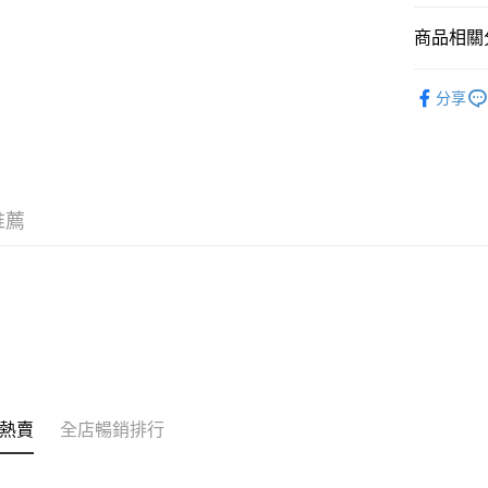
WeChat P
商品相關分
其他轉帳
時尚專區
相關說明
分享
銀行匯款 
至eshop@
的訂單。 
送貨方式
取消。
付款後順
推薦
每筆HK$3
付款後順
每筆HK$3
本地配送
每筆HK$3
門市自取
熱賣
全店暢銷排行
免運費
其他地區