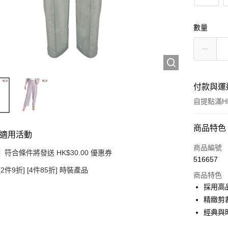
數量
付款與運
自提點滿HK
付款方式
商品特色
適用活動
信用卡
商品編號
符合條件將發送 HK$30.00 優惠券
516657
Apple Pay
[2件9折] [4件85折] 時裝產品
商品特色
Google Pa
採用高
精緻剪
AlipayHK
經典與
PayMe