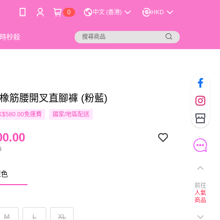
0
中文 (香港)
HKD
時秒殺
o 橡筋腰開叉直腳褲 (粉藍)
$580.00免運費
國家/地區配送
0.00
0
藍色
前往
人氣
商品
M
L
XL