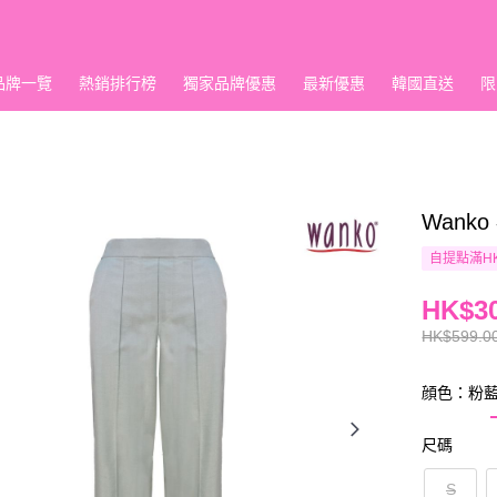
品牌一覽
熱銷排行榜
獨家品牌優惠
最新優惠
韓國直送
限
Wank
自提點滿HK
HK$30
HK$599.0
顔色：粉
尺碼
S