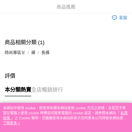
相關說明
商品推薦
銀行匯款 請將存款存到以下銀行帳戶，並於存款單據寫上訂單編號後電郵至
eshop@colourmix-cosmetics.com** **我們不會處理沒有提供存款單據的訂
客服
送貨方式
單。 如果訂購後七個工作天內我們未能收到有關存款，有關訂單將被取消。
付款後順豐自助櫃取貨
每筆HK$30.00，滿HK$580.00或以上免運費
商品相關分類 (1)
付款後順豐站及營業點取貨
時尚專區👗
褲
長褲
每筆HK$30.00，滿HK$580.00或以上免運費
本地配送
每筆HK$30.00，滿HK$580.00或以上免運費
評價
門市自取
本分類熱賣
全店暢銷排行
免運費
其他地區配送
運費表
本網站中使用 cookie，欲查詢有關本網站使用 cookie 方式之詳情，及若您不希
熱門標籤
望在電腦上使用 cookie 時應如何變更電腦的 cookie 設定，請參閱本網站「
私隱
政策
」之 Cookie 聲明。您繼續使用本網站即表示您同意本公司得按本網站使用
條款之 Cookie 聲明使用 cookie。
了解更多 >
熱銷排行
最新商品
人氣推薦