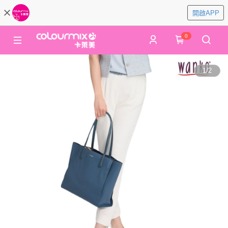
開啟APP
0
1
/
2