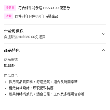
符合條件將發送 HK$30.00 優惠券
優惠券
[2件9折] [4件85折] 時裝產品
活動
付款與運送
自提點滿HK$580.00免運費
付款方式
商品特色
信用卡
商品編號
Apple Pay
516654
Google Pay
商品特色
AlipayHK
採用高品質面料，舒適透氣，適合長時間穿著
精緻剪裁設計，展現優雅輪廓
PayMe
經典與時尚兼具，適合日常、工作及多種場合穿著
WeChat Pay
其他轉帳方式