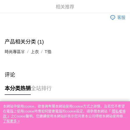
相关说明
相关推荐
銀行匯款 請將存款存到以下銀行帳戶，並於存款單據寫上訂單編號後電郵至
eshop@colourmix-cosmetics.com** **我們不會處理沒有提供存款單據的訂
客服
运送方式
單。 如果訂購後七個工作天內我們未能收到有關存款，有關訂單將被取消。
付款後順豐自助櫃取貨
每笔HK$30.00，满HK$580.00(含以上)免运费
产品相关分类 (1)
付款後順豐站及營業點取貨
時尚專區👗
上衣
T恤
每笔HK$30.00，满HK$580.00(含以上)免运费
本地配送
每笔HK$30.00，满HK$580.00(含以上)免运费
评论
门市自取
本分类热销
全站排行
免运费
其他地区配送
查看运费
本網站中使用cookie，欲查詢有關本網站使用cookie方式之詳情，及若您不希望
热门标签
在電腦上使用cookie時應如何變更電腦的cookie設定，請參閱本網站「
隱私權條
款
」之Cookie聲明。您繼續使用本網站即表示您同意本公司得按本網站使用條款
之Cookie聲明使用cookie。
了解更多 >
热销排行
最新商品
人气推荐