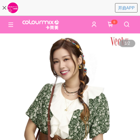
开启APP
0
1
/
2