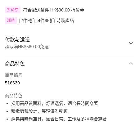
符合配送条件 HK$30.00 折价券
折价券
[2件9折] [4件85折] 時裝產品
活动
付款与运送
超取满HK$580.00免运
付款方式
商品特色
信用卡
商品编号
Apple Pay
516639
Google Pay
商品特色
AlipayHK
採用高品質面料，舒適透氣，適合長時間穿著
精緻剪裁設計，展現優雅輪廓
PayMe
經典與時尚兼具，適合日常、工作及多種場合穿著
WeChat Pay
其他转移资金的方式