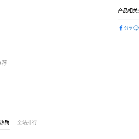
WeChat P
产品相关分
其他转移
時尚專區
相关说明
分享
銀行匯款 
至eshop@
的訂單。 
运送方式
取消。
付款後順
推荐
每笔HK$3
付款後順
每笔HK$3
本地配送
每笔HK$3
门市自取
热销
全站排行
免运费
其他地区