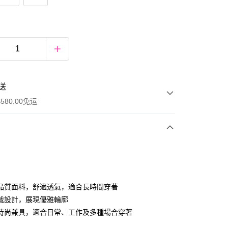
送
580.00免运
y
品質面料，舒適透氣，適合長時間穿著
裁設計，展現優雅輪廓
時尚兼具，適合日常、工作及多種場合穿著