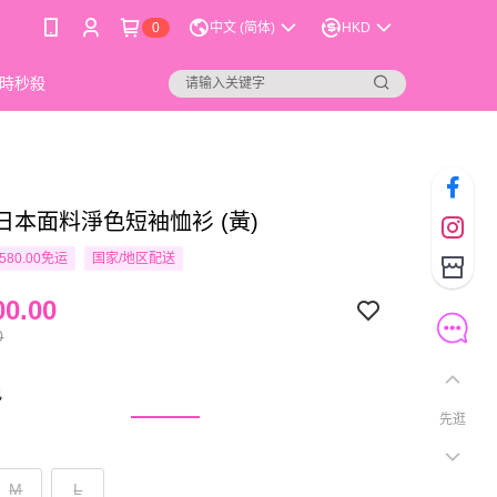
0
中文 (简体)
HKD
時秒殺
o 日本面料淨色短袖恤衫 (黃)
580.00免运
国家/地区配送
0.00
0
色
先逛
M
L