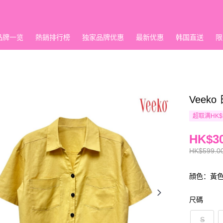
品牌一览
熱銷排行榜
独家品牌优惠
最新优惠
韩国直送
限
Veek
超取满HK$
HK$30
HK$599.0
顔色：黃
尺碼
S