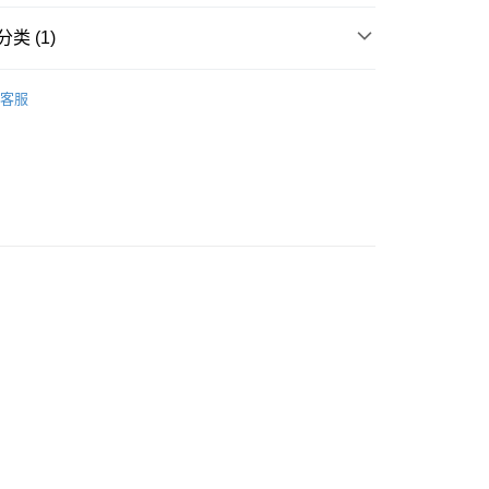
ay
类 (1)
资金的方式

上衣
恤衫
客服
請將存款存到以下銀行帳戶，並於存款單據寫上訂單編號後電郵
colourmix-cosmetics.com** **我們不會處理沒有提供存款單據
如果訂購後七個工作天內我們未能收到有關存款，有關訂單將被
豐自助櫃取貨
0.00，满HK$580.00(含以上)免运费
豐站及營業點取貨
0.00，满HK$580.00(含以上)免运费
0.00，满HK$580.00(含以上)免运费
配送
查看运费