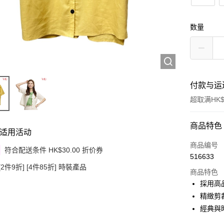
数量
付款与运
超取满HK$
付款方式
商品特色
适用活动
信用卡
商品编号
符合配送条件 HK$30.00 折价券
516633
Apple Pay
[2件9折] [4件85折] 時裝產品
商品特色
Google Pa
採用高
精緻剪
AlipayHK
經典與
PayMe