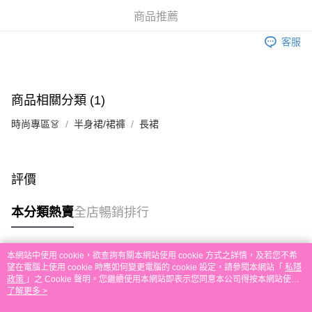
相關說明
商品推薦
銀行匯款 請將存款存到以下銀行帳戶，並於存款單據寫上訂單編號後電郵至
eshop@colourmix-cosmetics.com** **我們不會處理沒有提供存款單據的訂
客服
送貨方式
單。 如果訂購後七個工作天內我們未能收到有關存款，有關訂單將被取消。
付款後順豐自助櫃取貨
每筆HK$30.00，滿HK$580.00或以上免運費
商品相關分類 (1)
付款後順豐站及營業點取貨
時尚專區👗
半身裙/裙褲
長裙
每筆HK$30.00，滿HK$580.00或以上免運費
本地配送
每筆HK$30.00，滿HK$580.00或以上免運費
評價
門市自取
本分類熱賣
全店暢銷排行
免運費
其他地區配送
運費表
本網站中使用 cookie，欲查詢有關本網站使用 cookie 方式之詳情，及若您不希
熱門標籤
望在電腦上使用 cookie 時應如何變更電腦的 cookie 設定，請參閱本網站「
私隱
政策
」之 Cookie 聲明。您繼續使用本網站即表示您同意本公司得按本網站使用
條款之 Cookie 聲明使用 cookie。
了解更多 >
熱銷排行
最新商品
人氣推薦