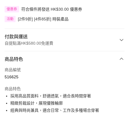
符合條件將發送 HK$30.00 優惠券
優惠券
[2件9折] [4件85折] 時裝產品
活動
付款與運送
自提點滿HK$580.00免運費
付款方式
商品特色
信用卡
商品編號
Apple Pay
516625
Google Pay
商品特色
AlipayHK
採用高品質面料，舒適透氣，適合長時間穿著
精緻剪裁設計，展現優雅輪廓
PayMe
經典與時尚兼具，適合日常、工作及多種場合穿著
WeChat Pay
其他轉帳方式