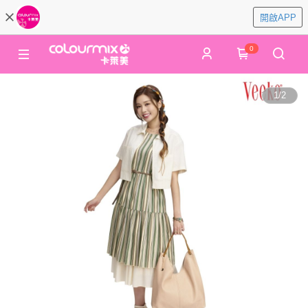
開啟APP
0
1
/
2