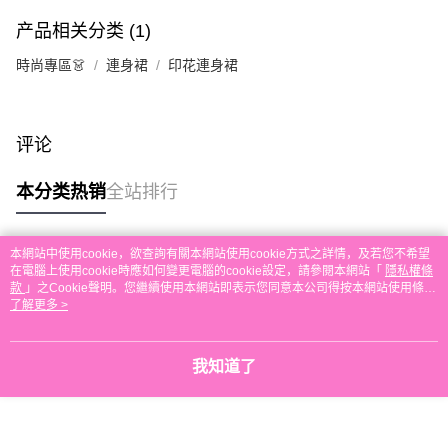
每笔HK$30.00，满HK$580.00(含以上)免运费
产品相关分类 (1)
付款後順豐站及營業點取貨
時尚專區👗
連身裙
印花連身裙
每笔HK$30.00，满HK$580.00(含以上)免运费
本地配送
每笔HK$30.00，满HK$580.00(含以上)免运费
评论
门市自取
本分类热销
全站排行
免运费
其他地区配送
查看运费
本網站中使用cookie，欲查詢有關本網站使用cookie方式之詳情，及若您不希望
热门标签
在電腦上使用cookie時應如何變更電腦的cookie設定，請參閱本網站「
隱私權條
款
」之Cookie聲明。您繼續使用本網站即表示您同意本公司得按本網站使用條款
之Cookie聲明使用cookie。
了解更多 >
热销排行
最新商品
人气推荐
我知道了