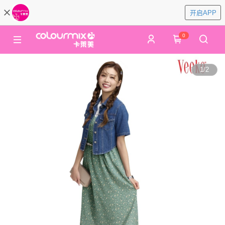
开启APP
0
1
/
2