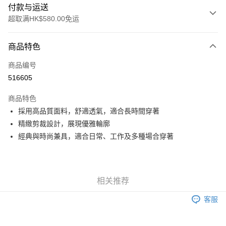
付款与运送
超取满HK$580.00免运
付款方式
商品特色
信用卡
商品编号
Apple Pay
516605
Google Pay
商品特色
AlipayHK
採用高品質面料，舒適透氣，適合長時間穿著
精緻剪裁設計，展現優雅輪廓
PayMe
經典與時尚兼具，適合日常、工作及多種場合穿著
WeChat Pay
其他转移资金的方式
相关说明
相关推荐
銀行匯款 請將存款存到以下銀行帳戶，並於存款單據寫上訂單編號後電郵至
eshop@colourmix-cosmetics.com** **我們不會處理沒有提供存款單據的訂
客服
运送方式
單。 如果訂購後七個工作天內我們未能收到有關存款，有關訂單將被取消。
付款後順豐自助櫃取貨