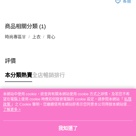
客服
送貨方式
單。 如果訂購後七個工作天內我們未能收到有關存款，有關訂單將被取消。
付款後順豐自助櫃取貨
每筆HK$30.00，滿HK$580.00或以上免運費
商品相關分類 (1)
付款後順豐站及營業點取貨
時尚專區👗
上衣
背心
每筆HK$30.00，滿HK$580.00或以上免運費
本地配送
每筆HK$30.00，滿HK$580.00或以上免運費
評價
門市自取
本分類熱賣
全店暢銷排行
免運費
其他地區配送
運費表
本網站中使用 cookie，欲查詢有關本網站使用 cookie 方式之詳情，及若您不希
熱門標籤
望在電腦上使用 cookie 時應如何變更電腦的 cookie 設定，請參閱本網站「
私隱
政策
」之 Cookie 聲明。您繼續使用本網站即表示您同意本公司得按本網站使用
條款之 Cookie 聲明使用 cookie。
了解更多 >
熱銷排行
最新商品
人氣推薦
我知道了