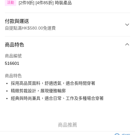
[2件9折] [4件85折] 時裝產品
活動
付款與運送
自提點滿HK$580.00免運費
付款方式
商品特色
信用卡
商品編號
Apple Pay
516601
Google Pay
商品特色
AlipayHK
採用高品質面料，舒適透氣，適合長時間穿著
精緻剪裁設計，展現優雅輪廓
PayMe
經典與時尚兼具，適合日常、工作及多種場合穿著
WeChat Pay
其他轉帳方式
相關說明
商品推薦
銀行匯款 請將存款存到以下銀行帳戶，並於存款單據寫上訂單編號後電郵至
eshop@colourmix-cosmetics.com** **我們不會處理沒有提供存款單據的訂