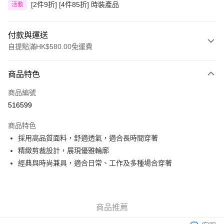
[2件9折] [4件85折] 時裝產品
活動
付款與運送
自提點滿HK$580.00免運費
付款方式
商品特色
信用卡
商品編號
Apple Pay
516599
Google Pay
商品特色
AlipayHK
採用高品質面料，舒適透氣，適合長時間穿著
精緻剪裁設計，展現優雅輪廓
PayMe
經典與時尚兼具，適合日常、工作及多種場合穿著
WeChat Pay
其他轉帳方式
相關說明
商品推薦
銀行匯款 請將存款存到以下銀行帳戶，並於存款單據寫上訂單編號後電郵至
eshop@colourmix-cosmetics.com** **我們不會處理沒有提供存款單據的訂