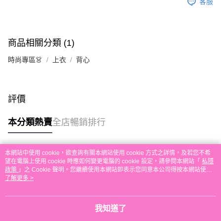
客服
送貨方式
單。 如果訂購後七個工作天內我們未能收到有關存款，有關訂單將被取消。
付款後順豐自助櫃取貨
每筆HK$30.00，滿HK$580.00或以上免運費
商品相關分類 (1)
付款後順豐站及營業點取貨
時尚專區👗
上衣
背心
每筆HK$30.00，滿HK$580.00或以上免運費
本地配送
每筆HK$30.00，滿HK$580.00或以上免運費
評價
門市自取
本分類熱賣
全店暢銷排行
免運費
其他地區配送
運費表
本網站中使用 cookie，欲查詢有關本網站使用 cookie 方式之詳情，及若您不希
熱門標籤
望在電腦上使用 cookie 時應如何變更電腦的 cookie 設定，請參閱本網站「
私隱
政策
」之 Cookie 聲明。您繼續使用本網站即表示您同意本公司得按本網站使用
條款之 Cookie 聲明使用 cookie。
了解更多 >
熱銷排行
最新商品
人氣推薦
我知道了