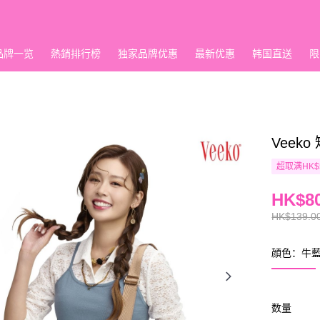
品牌一览
熱銷排行榜
独家品牌优惠
最新优惠
韩国直送
限
Veek
超取满HK$
HK$80
HK$139.0
顔色：牛
数量