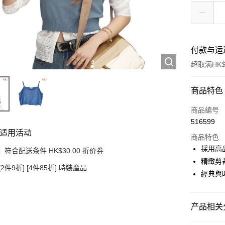
付款与运
超取满HK$
付款方式
商品特色
信用卡
商品编号
516599
Apple Pay
适用活动
商品特色
Google Pa
採用高
符合配送条件 HK$30.00 折价券
精緻剪
AlipayHK
[2件9折] [4件85折] 時裝產品
經典與
PayMe
WeChat P
产品相关分
其他转移