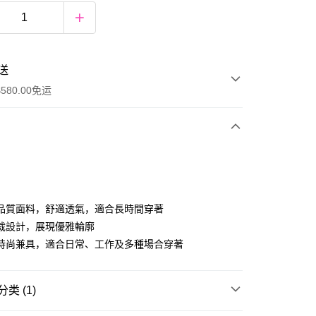
送
580.00免运
y
品質面料，舒適透氣，適合長時間穿著
裁設計，展現優雅輪廓
時尚兼具，適合日常、工作及多種場合穿著
ay
类 (1)
资金的方式