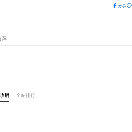
時尚專區
相关说明
分享
銀行匯款 
至eshop@
的訂單。 
运送方式
取消。
付款後順
推荐
每笔HK$3
付款後順
每笔HK$3
本地配送
每笔HK$3
门市自取
热销
全站排行
免运费
其他地区