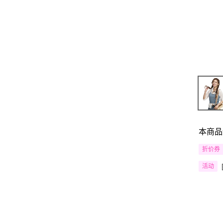
本商品
折价券
活动