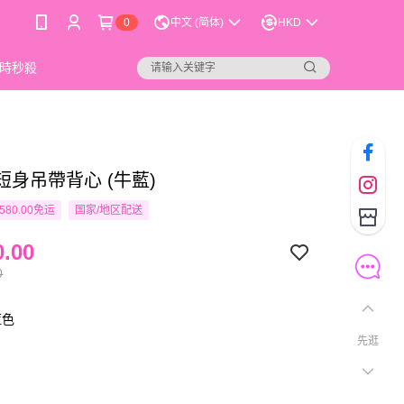
0
中文 (简体)
HKD
時秒殺
o 短身吊帶背心 (牛藍)
580.00免运
国家/地区配送
.00
0
藍色
先逛