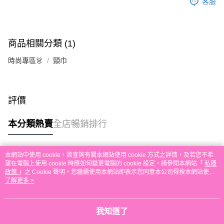
客服
送貨方式
單。 如果訂購後七個工作天內我們未能收到有關存款，有關訂單將被取消。
付款後順豐自助櫃取貨
每筆HK$30.00，滿HK$580.00或以上免運費
商品相關分類 (1)
付款後順豐站及營業點取貨
時尚專區👗
頸巾
每筆HK$30.00，滿HK$580.00或以上免運費
本地配送
每筆HK$30.00，滿HK$580.00或以上免運費
評價
門市自取
本分類熱賣
全店暢銷排行
免運費
其他地區配送
運費表
本網站中使用 cookie，欲查詢有關本網站使用 cookie 方式之詳情，及若您不希
熱門標籤
望在電腦上使用 cookie 時應如何變更電腦的 cookie 設定，請參閱本網站「
私隱
政策
」之 Cookie 聲明。您繼續使用本網站即表示您同意本公司得按本網站使用
條款之 Cookie 聲明使用 cookie。
了解更多 >
熱銷排行
最新商品
人氣推薦
我知道了