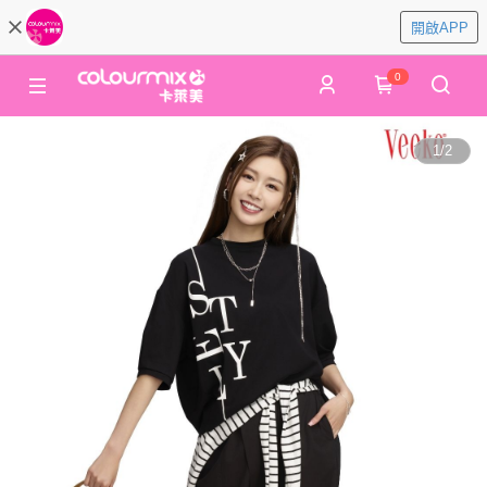
開啟APP
0
1
/
2