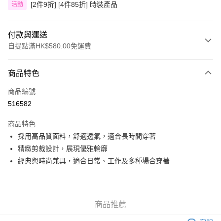
[2件9折] [4件85折] 時裝產品
活動
付款與運送
自提點滿HK$580.00免運費
付款方式
商品特色
信用卡
商品編號
Apple Pay
516582
Google Pay
商品特色
AlipayHK
採用高品質面料，舒適透氣，適合長時間穿著
精緻剪裁設計，展現優雅輪廓
PayMe
經典與時尚兼具，適合日常、工作及多種場合穿著
WeChat Pay
其他轉帳方式
相關說明
商品推薦
銀行匯款 請將存款存到以下銀行帳戶，並於存款單據寫上訂單編號後電郵至
eshop@colourmix-cosmetics.com** **我們不會處理沒有提供存款單據的訂