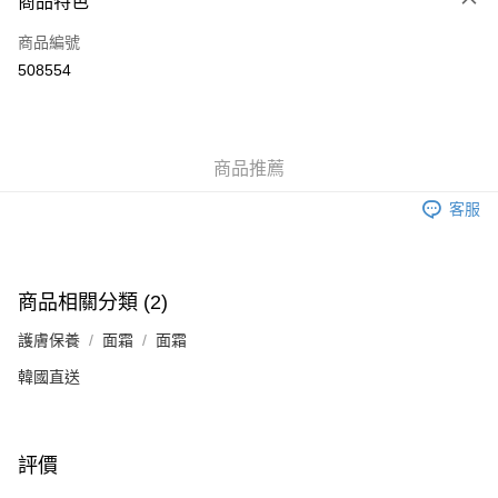
商品特色
信用卡
商品編號
Apple Pay
508554
Google Pay
AlipayHK
商品推薦
PayMe
客服
WeChat Pay
其他轉帳方式
相關說明
商品相關分類 (2)
銀行匯款 請將存款存到以下銀行帳戶，並於存款單據寫上訂單編號後電郵至
eshop@colourmix-cosmetics.com** **我們不會處理沒有提供存款單據的訂
護膚保養
面霜
面霜
送貨方式
單。 如果訂購後七個工作天內我們未能收到有關存款，有關訂單將被取消。
韓國直送
付款後順豐自助櫃取貨
每筆HK$30.00，滿HK$580.00或以上免運費
付款後順豐站及營業點取貨
評價
每筆HK$30.00，滿HK$580.00或以上免運費