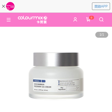
開啟APP
0
1
/
1