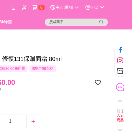
0
中文 (香港)
HKD
時秒殺
dix 修復131保濕面霜 80ml
$580.00免運費
國家/地區配送
0.00
0
前往
人氣
商品