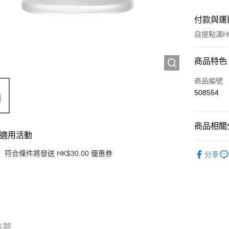
付款與運
自提點滿HK
付款方式
商品特色
信用卡
商品編號
508554
Apple Pay
Google Pa
商品相關分
適用活動
AlipayHK
護膚保養
符合條件將發送 HK$30.00 優惠券
分享
PayMe
韓國直送
WeChat P
其他轉帳
相關說明
銀行匯款 
至eshop@
推薦