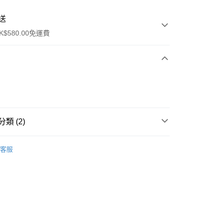
送
$580.00免運費
y
類 (2)
面霜
面霜
客服
ay
方式
請將存款存到以下銀行帳戶，並於存款單據寫上訂單編號後電郵
colourmix-cosmetics.com** **我們不會處理沒有提供存款單據