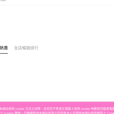
的訂單。 
送貨方式
取消。
付款後順
每筆HK$3
付款後順
每筆HK$3
本地配送
熱賣
全店暢銷排行
每筆HK$3
門市自取
免運費
其他地區
本網站使用 cookie 方式之詳情，及若您不希望在電腦上使用 cookie 時應如何變更電腦的
之 Cookie 聲明。您繼續使用本網站即表示您同意本公司得按本網站使用條款之 Cooki
關於我們
客戶服務