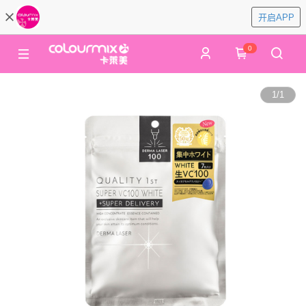
开启APP
0
1
/
1