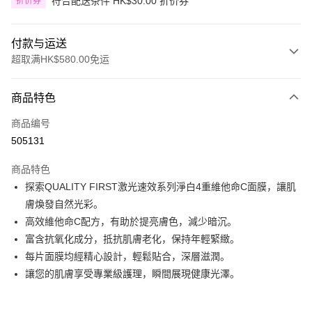
符合配送条件 HK$30.00 折价券
折价券
付款与运送
超取满HK$580.00免运
付款方式
商品特色
信用卡
商品编号
Apple Pay
505131
Google Pay
商品特色
AlipayHK
探索QUALITY FIRST激光速效系列淨白4重維他命C面膜，讓肌
膚煥發自然光彩。
PayMe
高效維他命C配方，有助於提亮膚色，減少暗沉。
WeChat Pay
富含抗氧化成分，抵抗肌膚老化，保持年輕緊緻。
每片面膜均經精心設計，輕鬆貼合，深層滋潤。
其他转移资金的方式
讓您的肌膚享受專業級護理，瞬間展現健康光澤。
相关说明
銀行匯款 請將存款存到以下銀行帳戶，並於存款單據寫上訂單編號後電郵至
eshop@colourmix-cosmetics.com** **我們不會處理沒有提供存款單據的訂