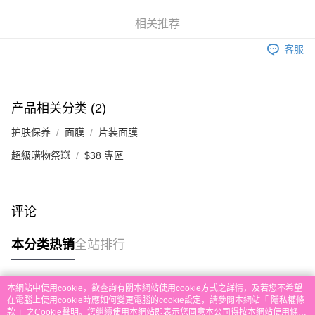
运送方式
單。 如果訂購後七個工作天內我們未能收到有關存款，有關訂單將被取消。
付款後順豐自助櫃取貨
相关推荐
每笔HK$30.00，满HK$580.00(含以上)免运费
客服
付款後順豐站及營業點取貨
每笔HK$30.00，满HK$580.00(含以上)免运费
产品相关分类 (2)
本地配送
每笔HK$30.00，满HK$580.00(含以上)免运费
护肤保养
面膜
片装面膜
超級購物祭💥
$38 專區
门市自取
免运费
其他地区配送
查看运费
评论
本分类热销
全站排行
本網站中使用cookie，欲查詢有關本網站使用cookie方式之詳情，及若您不希望
热门标签
在電腦上使用cookie時應如何變更電腦的cookie設定，請參閱本網站「
隱私權條
款
」之Cookie聲明。您繼續使用本網站即表示您同意本公司得按本網站使用條款