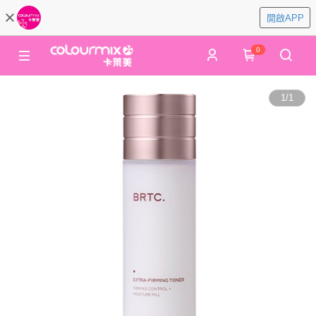
開啟APP
0
1
/
1