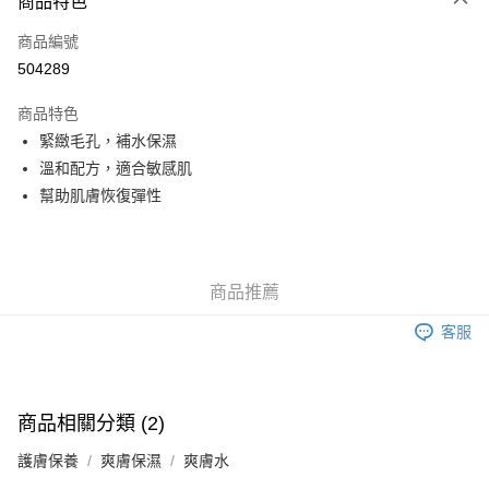
商品特色
信用卡
商品編號
Apple Pay
504289
Google Pay
商品特色
AlipayHK
緊緻毛孔，補水保濕
溫和配方，適合敏感肌
PayMe
幫助肌膚恢復彈性
WeChat Pay
其他轉帳方式
相關說明
商品推薦
銀行匯款 請將存款存到以下銀行帳戶，並於存款單據寫上訂單編號後電郵至
eshop@colourmix-cosmetics.com** **我們不會處理沒有提供存款單據的訂
客服
送貨方式
單。 如果訂購後七個工作天內我們未能收到有關存款，有關訂單將被取消。
付款後順豐自助櫃取貨
每筆HK$30.00，滿HK$580.00或以上免運費
商品相關分類 (2)
付款後順豐站及營業點取貨
護膚保養
爽膚保濕
爽膚水
每筆HK$30.00，滿HK$580.00或以上免運費