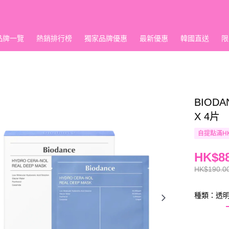
品牌一覽
熱銷排行榜
獨家品牌優惠
最新優惠
韓國直送
限
BIOD
X 4片
自提點滿HK
HK$88
HK$190.0
種類：透