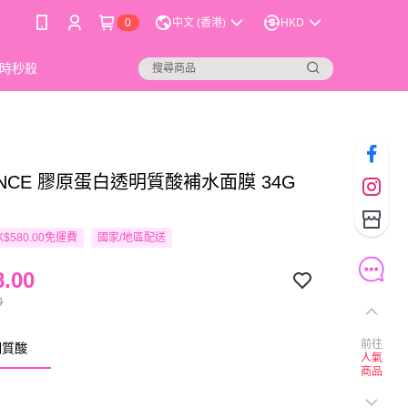
0
中文 (香港)
HKD
時秒殺
ANCE 膠原蛋白透明質酸補水面膜 34G
$580.00免運費
國家/地區配送
.00
0
前往
明質酸
人氣
商品