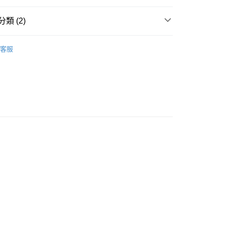
方式
類 (2)
請將存款存到以下銀行帳戶，並於存款單據寫上訂單編號後電郵
colourmix-cosmetics.com** **我們不會處理沒有提供存款單據
面膜
片裝面膜
客服
如果訂購後七個工作天內我們未能收到有關存款，有關訂單將被
豐自助櫃取貨
0.00，滿HK$580.00或以上免運費
豐站及營業點取貨
0.00，滿HK$580.00或以上免運費
0.00，滿HK$580.00或以上免運費
配送
運費表