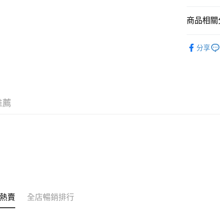
其他轉帳
商品相關分
相關說明
銀行匯款 
護膚保養
至eshop@
分享
的訂單。 
送貨方式
韓國直送
取消。
付款後順
每筆HK$3
付款後順
推薦
每筆HK$3
本地配送
每筆HK$3
門市自取
免運費
其他地區
熱賣
全店暢銷排行