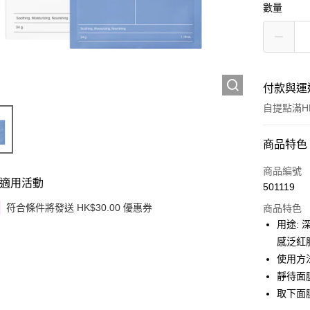
數量
付款與運
自提點滿HK
付款方式
商品特色
信用卡
商品編號
適用活動
501119
Apple Pay
符合條件將發送 HK$30.00 優惠券
商品特色
Google Pa
用途:
感泛紅
AlipayHK
使用方
PayMe
靜待面
取下面
WeChat P