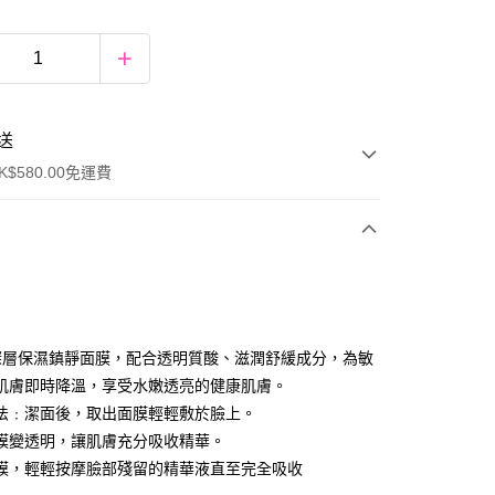
送
$580.00免運費
y
 深層保濕鎮靜面膜，配合透明質酸、滋潤舒緩成分，為敏
肌膚即時降溫，享受水嫩透亮的健康肌膚。
法﹕潔面後，取出面膜輕輕敷於臉上。
膜變透明，讓肌膚充分吸收精華。
膜，輕輕按摩臉部殘留的精華液直至完全吸收
ay