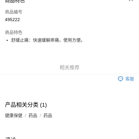
商品特色
信用卡
商品编号
Apple Pay
495222
Google Pay
商品特色
AlipayHK
舒緩止痛：快速緩解疼痛，使用方便。
PayMe
WeChat Pay
相关推荐
其他转移资金的方式
客服
相关说明
銀行匯款 請將存款存到以下銀行帳戶，並於存款單據寫上訂單編號後電郵至
eshop@colourmix-cosmetics.com** **我們不會處理沒有提供存款單據的訂
运送方式
單。 如果訂購後七個工作天內我們未能收到有關存款，有關訂單將被取消。
产品相关分类 (1)
付款後順豐自助櫃取貨
每笔HK$30.00，满HK$580.00(含以上)免运费
健康保健
药品
药品
付款後順豐站及營業點取貨
每笔HK$30.00，满HK$580.00(含以上)免运费