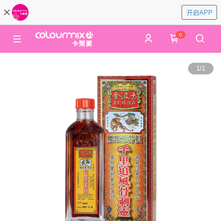
开启APP
0
1
/
1