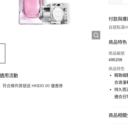
付款與運
自提點滿HK
付款方式
商品特色
信用卡
商品編號
495208
Apple Pay
商品特色
Google Pa
精致細
適用活動
合浪漫
AlipayHK
符合條件將發送 HK$30.00 優惠券
持久而
PayMe
適合日
WeChat P
商品相關分
其他轉帳
相關說明
香水
女