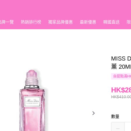
品牌一覽
熱銷排行榜
獨家品牌優惠
最新優惠
韓國直送
限
MISS 
薰 20M
自提點滿HK
HK$28
HK$410.0
數量