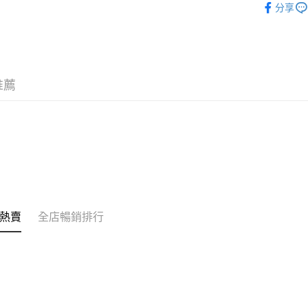
銀行匯款 
分享
至eshop@
的訂單。 
送貨方式
取消。
付款後順
每筆HK$3
推薦
付款後順
每筆HK$3
本地配送
每筆HK$3
門市自取
免運費
熱賣
全店暢銷排行