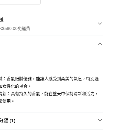
送
$580.00免運費
y
膩：香氣細膩優雅，能讓人感受到柔美的氣息，特別適
和女性化的場合。
清新：具有持久的香氣，能在整天中保持清新和活力，
常使用。
ay
類 (1)
方式
士香水
女士淡香水 EDT