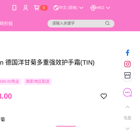
0
中文 (简体)
HKD
時秒殺
acin 德国洋甘菊多重强效护手霜(TIN)
580.00免运
国家/地区配送
.00
先逛
甘菊