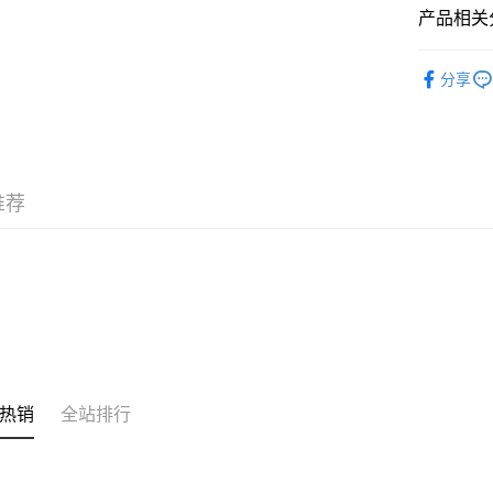
产品相关分
其他转移
相关说明
身体护理
銀行匯款 
分享
至eshop@
季节限定
的訂單。 
运送方式
取消。
付款後順
每笔HK$3
推荐
付款後順
每笔HK$3
本地配送
每笔HK$3
门市自取
免运费
热销
全站排行
其他地区