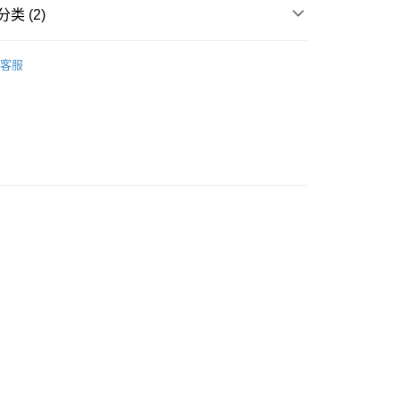
类 (2)
资金的方式
手部护理
润手霜
請將存款存到以下銀行帳戶，並於存款單據寫上訂單編號後電郵
客服
colourmix-cosmetics.com** **我們不會處理沒有提供存款單據
暖冬精选
润手霜
如果訂購後七個工作天內我們未能收到有關存款，有關訂單將被
豐自助櫃取貨
0.00，满HK$580.00(含以上)免运费
豐站及營業點取貨
0.00，满HK$580.00(含以上)免运费
0.00，满HK$580.00(含以上)免运费
配送
查看运费