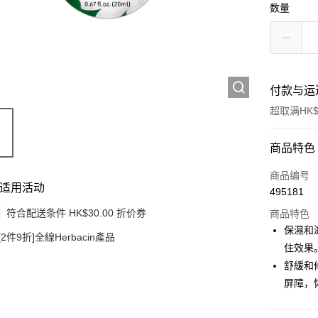
数量
付款与运
超取满HK$
付款方式
商品特色
信用卡
商品编号
适用活动
495181
Apple Pay
符合配送条件 HK$30.00 折价券
商品特色
Google Pa
保濕和
[2件9折]全線Herbacin產品
住效果
AlipayHK
舒緩和
PayMe
屏障，
WeChat P