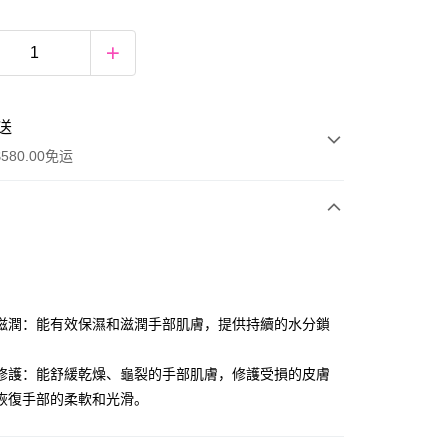
送
580.00免运
y
滋潤：能有效保濕和滋潤手部肌膚，提供持續的水分鎖
。
修護：能舒緩乾燥、龜裂的手部肌膚，修護受損的皮膚
恢復手部的柔軟和光滑。
ay