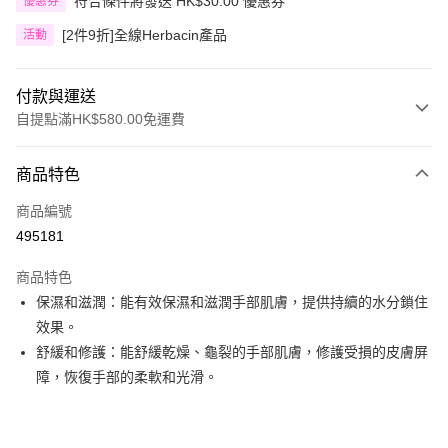
符合條件將發送 HK$30.00 優惠券
優惠券
[2件9折]全線Herbacin產品
活動
付款與運送
自提點滿HK$580.00免運費
付款方式
商品特色
信用卡
商品編號
Apple Pay
495181
Google Pay
商品特色
AlipayHK
保濕和滋潤：能有效保濕和滋潤手部肌膚，提供持續的水分鎖住
效果。
PayMe
舒緩和修護：能舒緩乾燥、龜裂的手部肌膚，修護受損的皮膚屏
WeChat Pay
障，恢復手部的柔軟和光滑。
其他轉帳方式
相關說明