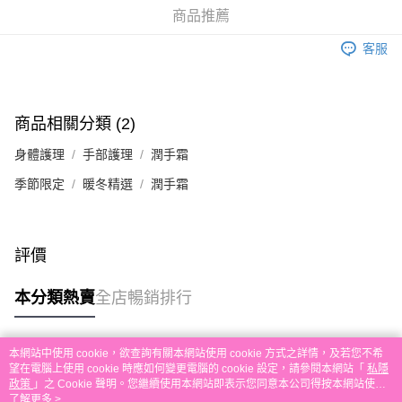
銀行匯款 請將存款存到以下銀行帳戶，並於存款單據寫上訂單編號後電郵至
商品推薦
eshop@colourmix-cosmetics.com** **我們不會處理沒有提供存款單據的訂
送貨方式
單。 如果訂購後七個工作天內我們未能收到有關存款，有關訂單將被取消。
客服
付款後順豐自助櫃取貨
每筆HK$30.00，滿HK$580.00或以上免運費
付款後順豐站及營業點取貨
商品相關分類 (2)
每筆HK$30.00，滿HK$580.00或以上免運費
身體護理
手部護理
潤手霜
本地配送
季節限定
暖冬精選
潤手霜
每筆HK$30.00，滿HK$580.00或以上免運費
門市自取
評價
免運費
其他地區配送
運費表
本分類熱賣
全店暢銷排行
本網站中使用 cookie，欲查詢有關本網站使用 cookie 方式之詳情，及若您不希
熱門標籤
望在電腦上使用 cookie 時應如何變更電腦的 cookie 設定，請參閱本網站「
私隱
政策
」之 Cookie 聲明。您繼續使用本網站即表示您同意本公司得按本網站使用
條款之 Cookie 聲明使用 cookie。
了解更多 >