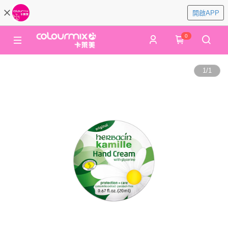
開啟APP
0
1
/
1