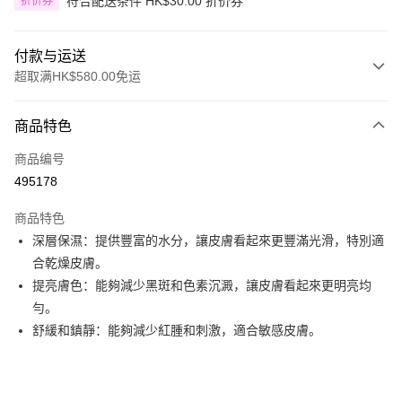
符合配送条件 HK$30.00 折价券
折价券
付款与运送
超取满HK$580.00免运
付款方式
商品特色
信用卡
商品编号
Apple Pay
495178
Google Pay
商品特色
AlipayHK
深層保濕：提供豐富的水分，讓皮膚看起來更豐滿光滑，特別適
合乾燥皮膚。
PayMe
提亮膚色：能夠減少黑斑和色素沉澱，讓皮膚看起來更明亮均
WeChat Pay
勻。
舒緩和鎮靜：能夠減少紅腫和刺激，適合敏感皮膚。
其他转移资金的方式
相关说明
銀行匯款 請將存款存到以下銀行帳戶，並於存款單據寫上訂單編號後電郵至
eshop@colourmix-cosmetics.com** **我們不會處理沒有提供存款單據的訂