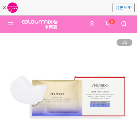
开启APP
0
1
/
1