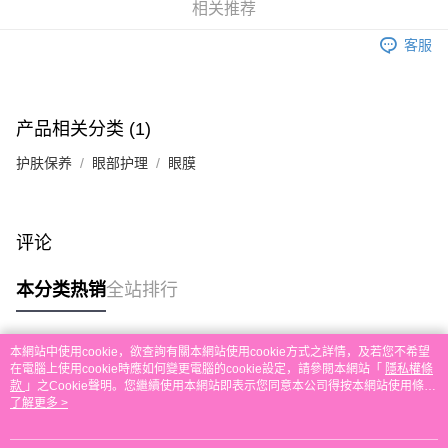
运送方式
相关推荐
單。 如果訂購後七個工作天內我們未能收到有關存款，有關訂單將被取消。
付款後順豐自助櫃取貨
客服
每笔HK$30.00，满HK$580.00(含以上)免运费
付款後順豐站及營業點取貨
每笔HK$30.00，满HK$580.00(含以上)免运费
产品相关分类 (1)
本地配送
护肤保养
眼部护理
眼膜
每笔HK$30.00，满HK$580.00(含以上)免运费
门市自取
评论
免运费
本分类热销
全站排行
其他地区配送
查看运费
本網站中使用cookie，欲查詢有關本網站使用cookie方式之詳情，及若您不希望
热门标签
在電腦上使用cookie時應如何變更電腦的cookie設定，請參閱本網站「
隱私權條
款
」之Cookie聲明。您繼續使用本網站即表示您同意本公司得按本網站使用條款
之Cookie聲明使用cookie。
了解更多 >
热销排行
最新商品
人气推荐