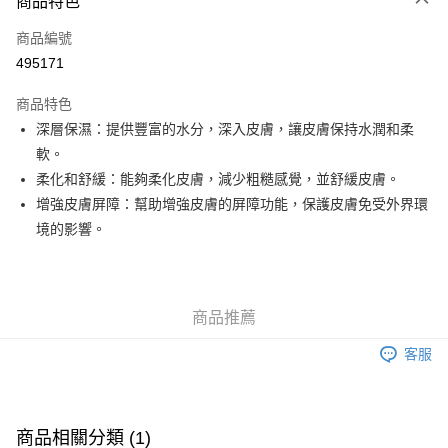
商品特色
信用卡
商品編號
Apple Pay
495171
Google Pay
商品特色
AlipayHK
深層保濕：提供豐富的水分，深入皮膚，讓皮膚保持水潤和柔
軟。
PayMe
柔化和舒緩：能夠柔化皮膚，減少粗糙感覺，並舒緩皮膚。
WeChat Pay
增強皮膚屏障：幫助增強皮膚的屏障功能，保護皮膚免受外界環
境的影響。
其他轉帳方式
相關說明
銀行匯款 請將存款存到以下銀行帳戶，並於存款單據寫上訂單編號後電郵至
eshop@colourmix-cosmetics.com** **我們不會處理沒有提供存款單據的訂
送貨方式
商品推薦
單。 如果訂購後七個工作天內我們未能收到有關存款，有關訂單將被取消。
付款後順豐自助櫃取貨
客服
每筆HK$30.00，滿HK$580.00或以上免運費
付款後順豐站及營業點取貨
每筆HK$30.00，滿HK$580.00或以上免運費
商品相關分類 (1)