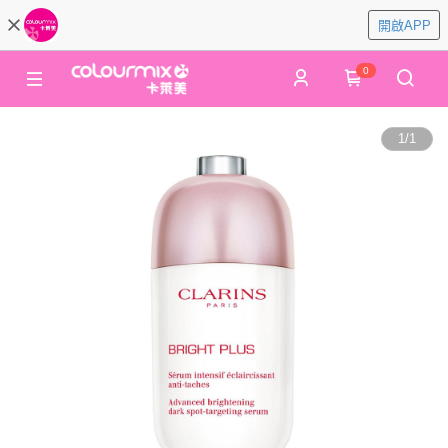
開啟APP
0
1
/
1