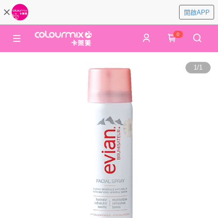
開啟APP
0
1
/
1