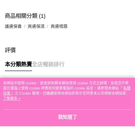
付款後順豐自助櫃取貨
每筆HK$30.00，滿HK$580.00或以上免運費
商品相關分類 (1)
付款後順豐站及營業點取貨
護膚保養
爽膚保濕
爽膚噴霧
每筆HK$30.00，滿HK$580.00或以上免運費
本地配送
每筆HK$30.00，滿HK$580.00或以上免運費
評價
門市自取
本分類熱賣
全店暢銷排行
免運費
其他地區配送
運費表
本網站中使用 cookie，欲查詢有關本網站使用 cookie 方式之詳情，及若您不希
熱門標籤
望在電腦上使用 cookie 時應如何變更電腦的 cookie 設定，請參閱本網站「
私隱
政策
」之 Cookie 聲明。您繼續使用本網站即表示您同意本公司得按本網站使用
條款之 Cookie 聲明使用 cookie。
了解更多 >
熱銷排行
最新商品
人氣推薦
我知道了