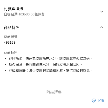
付款與運送
自提點滿HK$580.00免運費
付款方式
商品特色
信用卡
商品編號
Apple Pay
495169
Google Pay
商品特色
AlipayHK
即時補水：快速為皮膚補充水分，讓皮膚感覺柔軟舒適。
持久保濕：長時間鎖住水分，保持皮膚水潤狀態。
PayMe
舒緩和鎮靜：減少皮膚的緊繃和刺激，提供舒緩的感覺。
WeChat Pay
其他轉帳方式
相關說明
商品推薦
銀行匯款 請將存款存到以下銀行帳戶，並於存款單據寫上訂單編號後電郵至
eshop@colourmix-cosmetics.com** **我們不會處理沒有提供存款單據的訂
客服
送貨方式
單。 如果訂購後七個工作天內我們未能收到有關存款，有關訂單將被取消。